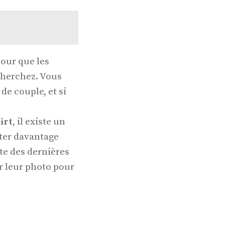
pour que les
cherchez. Vous
e couple, et si
irt
, il existe un
iter davantage
te des dernières
ur leur photo pour