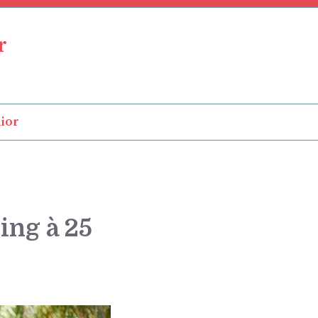
r
ior
ting à 25