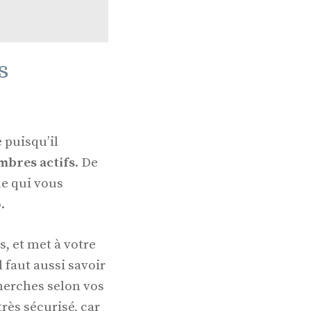
s
 puisqu’il
embres actifs
. De
ne qui vous
.
s, et met à votre
 faut aussi savoir
cherches selon vos
très sécurisé, car